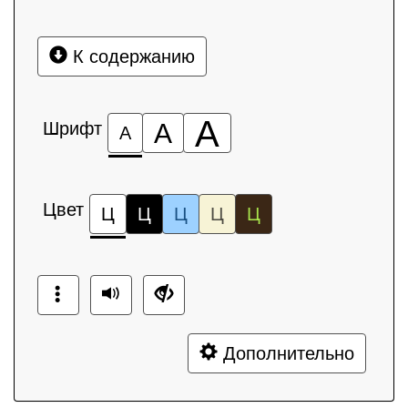
К содержанию
А
Шрифт
А
А
Цвет
Ц
Ц
Ц
Ц
Ц
Дополнительно