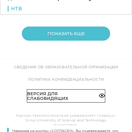
НТВ
ПОКАЗАТЬ ЕЩЕ
СВЕДЕНИЯ ОБ ОБРАЗОВАТЕЛЬНОЙ ОРГАНИЗАЦИИ
ПОЛИТИКА КОНФИДЕНЦИАЛЬНОСТИ
ВЕРСИЯ ДЛЯ
СЛАБОВИДЯЩИХ
Научно-технологический университет «Сириус»
Sirius University of Science and Technology
Учредитель:
Образовательный Фонд «Талант и успех»
Нажимая на кнопку «СОГЛАСЕН», Вы подтверждаете, что