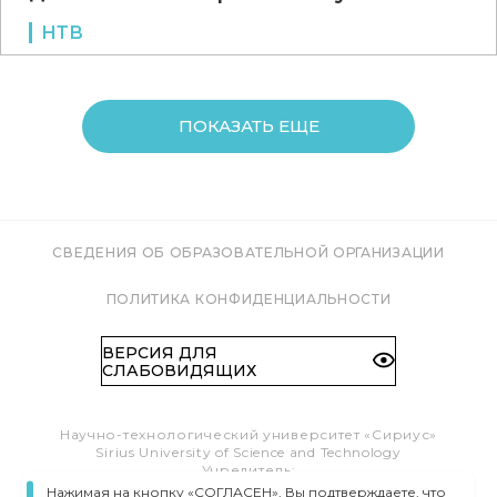
НТВ
ПОКАЗАТЬ ЕЩЕ
СВЕДЕНИЯ ОБ ОБРАЗОВАТЕЛЬНОЙ ОРГАНИЗАЦИИ
ПОЛИТИКА КОНФИДЕНЦИАЛЬНОСТИ
ВЕРСИЯ ДЛЯ
СЛАБОВИДЯЩИХ
Научно-технологический университет «Сириус»
Sirius University of Science and Technology
Учредитель:
Образовательный Фонд «Талант и успех»
Нажимая на кнопку «СОГЛАСЕН», Вы подтверждаете, что