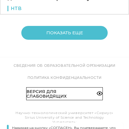
НТВ
ПОКАЗАТЬ ЕЩЕ
СВЕДЕНИЯ ОБ ОБРАЗОВАТЕЛЬНОЙ ОРГАНИЗАЦИИ
ПОЛИТИКА КОНФИДЕНЦИАЛЬНОСТИ
ВЕРСИЯ ДЛЯ
СЛАБОВИДЯЩИХ
Научно-технологический университет «Сириус»
Sirius University of Science and Technology
Учредитель:
Образовательный Фонд «Талант и успех»
Нажимая на кнопку «СОГЛАСЕН», Вы подтверждаете, что