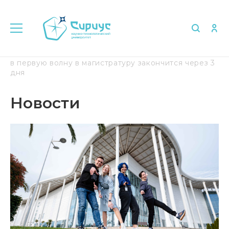
Главная
Медиа
Новости
Прием документов
в первую волну в магистратуру закончится через 3
дня
Новости