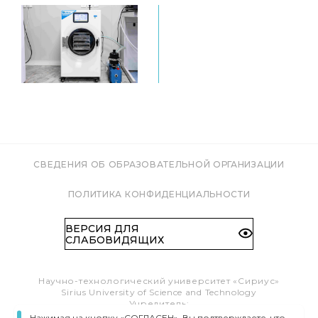
СВЕДЕНИЯ ОБ ОБРАЗОВАТЕЛЬНОЙ ОРГАНИЗАЦИИ
ПОЛИТИКА КОНФИДЕНЦИАЛЬНОСТИ
ВЕРСИЯ ДЛЯ
СЛАБОВИДЯЩИХ
Научно-технологический университет «Сириус»
Sirius University of Science and Technology
Учредитель:
Образовательный Фонд «Талант и успех»
Нажимая на кнопку «СОГЛАСЕН», Вы подтверждаете, что