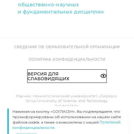
общественно-научных
и фундаментальных дисциплин
СВЕДЕНИЯ ОБ ОБРАЗОВАТЕЛЬНОЙ ОРГАНИЗАЦИИ
ПОЛИТИКА КОНФИДЕНЦИАЛЬНОСТИ
ВЕРСИЯ ДЛЯ
СЛАБОВИДЯЩИХ
Научно-технологический университет «Сириус»
Sirius University of Science and Technology
Учредитель:
Образовательный Фонд «Талант и успех»
Нажимая на кнопку «СОГЛАСЕН», Вы подтверждаете, что
Федеральная территория «Сириус»,
проинформированы об использовании на нашем сайте
Олимпийский пр-т, 1
файлов cookie, а также ознакомлены с нашей
Политикой
Тел.:
8 (800) 100 41 55
конфиденциальности.
info@siriusuniversity.ru