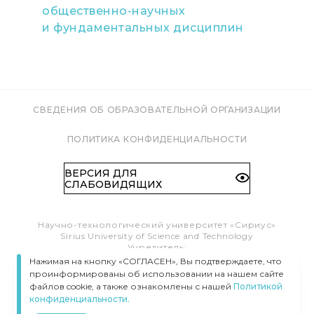
общественно-научных
и фундаментальных дисциплин
СВЕДЕНИЯ ОБ ОБРАЗОВАТЕЛЬНОЙ ОРГАНИЗАЦИИ
ПОЛИТИКА КОНФИДЕНЦИАЛЬНОСТИ
ВЕРСИЯ ДЛЯ
СЛАБОВИДЯЩИХ
Научно-технологический университет «Сириус»
Sirius University of Science and Technology
Учредитель:
Образовательный Фонд «Талант и успех»
Нажимая на кнопку «СОГЛАСЕН», Вы подтверждаете, что
Федеральная территория «Сириус»,
проинформированы об использовании на нашем сайте
Олимпийский пр-т, 1
файлов cookie, а также ознакомлены с нашей
Политикой
Тел.:
8 (800) 100 41 55
конфиденциальности.
info@siriusuniversity.ru