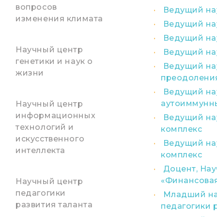
вопросов
Ведущий нау
изменения климата
Ведущий нау
Ведущий нау
Научный центр
Ведущий нау
генетики и наук о
Ведущий на
жизни
преодоления
Ведущий на
аутоиммунны
Научный центр
информационных
Ведущий на
технологий и
комплекс
искусственного
Ведущий на
интеллекта
комплекс
Доцент, Нау
«Финансовая
Научный центр
педагогики
Младший нау
развития таланта
педагогики 