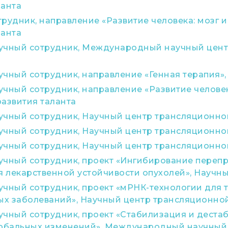
ланта
рудник, направление «Развитие человека: мозг и
ланта
учный сотрудник, Международный научный центр
учный сотрудник, направление «Генная терапия
чный сотрудник, направление «Развитие человека
развития таланта
учный сотрудник, Научный центр трансляционн
учный сотрудник, Научный центр трансляционн
учный сотрудник, Научный центр трансляционн
учный сотрудник, проект «Ингибирование переп
 лекарственной устойчивости опухолей», Науч
учный сотрудник, проект «мРНК-технологии для
х заболеваний», Научный центр трансляционн
чный сотрудник, проект «Стабилизация и дестаб
лобальных изменений», Международный научный ц