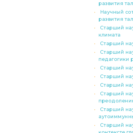
развития та
Научный сот
развития та
Старший на
климата
Старший на
Старший нау
педагогики 
Старший на
Старший на
Старший на
Старший на
преодоления
Старший на
аутоиммунны
Старший нау
контексте г