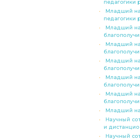
педагогики 
Младший нау
педагогики 
Младший нау
благополучи
Младший нау
благополучи
Младший нау
благополучи
Младший нау
благополучи
Младший нау
благополучи
Младший на
Научный со
и дистанцио
Научный сот