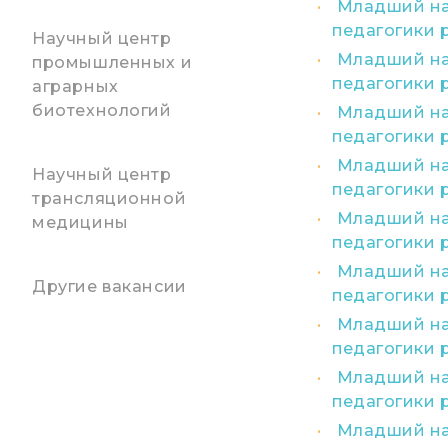
Младший нау
педагогики 
Научный центр
Младший нау
промышленных и
педагогики 
аграрных
биотехнологий
Младший нау
педагогики 
Младший нау
Научный центр
педагогики 
трансляционной
Младший нау
медицины
педагогики 
Младший нау
Другие вакансии
педагогики 
Младший нау
педагогики 
Младший нау
педагогики 
Младший нау