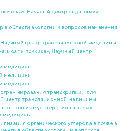
 психика», Научный центр педагогики
 в области экологии и вопросов изменения
», Научный центр трансляционной медицины
: мозг и психика», Научный центр
ой медицины
ой медицины
ой медицины
рограммирования транскрипции для
ный центр трансляционной медицины
 таргетной иммунотерапии тяжёлых
ой медицины
илизация органического углерода в почве в
ентр в области экологии и вопросов