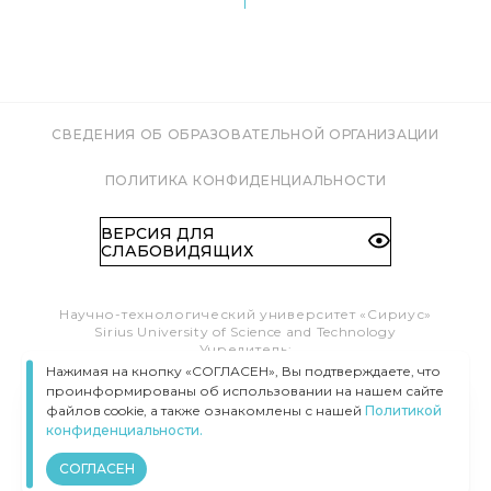
СВЕДЕНИЯ ОБ ОБРАЗОВАТЕЛЬНОЙ ОРГАНИЗАЦИИ
ПОЛИТИКА КОНФИДЕНЦИАЛЬНОСТИ
ВЕРСИЯ ДЛЯ
СЛАБОВИДЯЩИХ
Научно-технологический университет «Сириус»
Sirius University of Science and Technology
Учредитель:
Образовательный Фонд «Талант и успех»
Нажимая на кнопку «СОГЛАСЕН», Вы подтверждаете, что
Федеральная территория «Сириус»,
проинформированы об использовании на нашем сайте
Олимпийский пр-т, 1
файлов cookie, а также ознакомлены с нашей
Политикой
Тел.:
8 (800) 100 41 55
конфиденциальности.
info@siriusuniversity.ru
СОГЛАСЕН
ВСЕ ПРАВА ЗАЩИЩЕНЫ © УНИВЕРСИТЕТ «СИРИУС», 2020–
2026